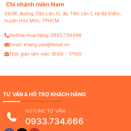
Chi nhánh miền Nam
58/9E đường Tiền Lân 12, ấp Tiền Lân 1, xã Bà Điểm,
huyện Hóc Môn, TPHCM
Hotline mua hàng: 0933.734.666
Email: khang.ceo@hkled.vn
Thời gian làm việc: 8h00 - 17h00
TƯ VẤN & HỖ TRỢ KHÁCH HÀNG
HOTLINE TƯ VẤN:
0933.734.666