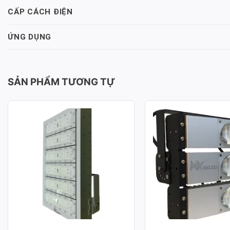
CẤP CÁCH ĐIỆN
ỨNG DỤNG
SẢN PHẨM TƯƠNG TỰ
ĐÈN PHA LED MODULE SMD
ĐÈN PHA LED MOD
P02 – CÔNG SUẤT 300W
P03 – CÔNG SUẤT
Công suất: 300W
Công suất: 150W
Hiệu suất chiếu sáng: 130lm/W
Hiệu suất chiếu sáng: 
Nhiệt độ màu: 3.000K / 4.000K /
Nhiệt độ màu: 3.000K /
6.000K
6.000K
Chỉ số hoàn màu: CRI≥70
Chỉ số hoàn màu: CRI≥
Tuổi thọ L70: 50.000h
Tuổi thọ L70: 50.000h
Hệ số công suất: >0.95
Hệ số công suất: >0.95
Điện áp sử dụng: AC 100-277V ~
Điện áp sử dụng: AC 1
50/60Hz
50/60Hz