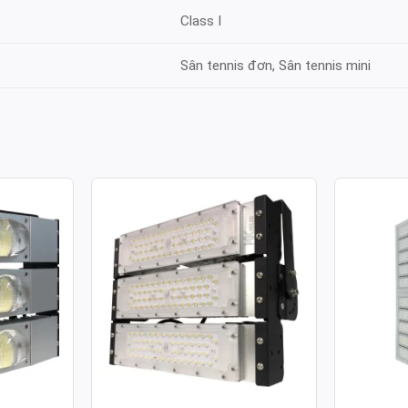
Class I
Sân tennis đơn, Sân tennis mini
ULE COB
ĐÈN PHA LED MODULE SMD
ĐÈN PH
 150W
P03 – CÔNG SUẤT 150W
P02 – C
Công suất: 150W
Công suất
130lm/W
Hiệu suất chiếu sáng: 130lm/W
Hiệu suất 
 4.000K /
Nhiệt độ màu: 3.000K / 4.000K /
Nhiệt độ m
6.000K
6.000K
70
Chỉ số hoàn màu: CRI≥70
Chỉ số ho
Tuổi thọ L70: 50.000h
Tuổi thọ L
Hệ số công suất: >0.95
Hệ số côn
00-277V ~
Điện áp sử dụng: AC 100-277V ~
Điện áp s
50/60Hz
50/60Hz