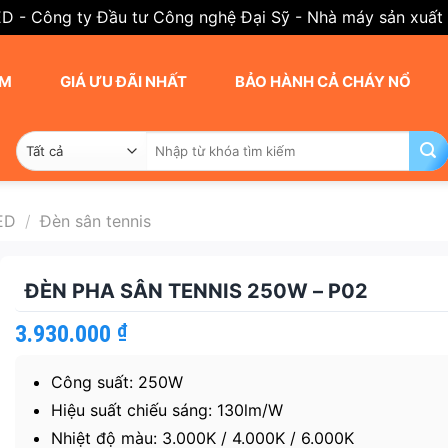
ED - Công ty Đầu tư Công nghệ Đại Sỹ - Nhà máy sản xuất
AM
GIÁ ƯU ĐÃI NHẤT
BẢO HÀNH CẢ CHÁY NỔ
Tìm
kiếm:
ED
/
Đèn sân tennis
ĐÈN PHA SÂN TENNIS 250W – P02
3.930.000
₫
Công suất: 250W
Hiệu suất chiếu sáng: 130lm/W
Nhiệt độ màu: 3.000K / 4.000K / 6.000K