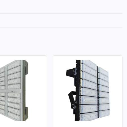
A LED MODULE SMD
ĐÈN PHA LED MODULE SMD
ÔNG SUẤT 1000W
P03 – CÔNG SUẤT 800W
: 1000W
Công suất: 800W
chiếu sáng: 130lm/W
Hiệu suất chiếu sáng: 130lm/W
àu: 3.000K / 4.000K /
Nhiệt độ màu: 3.000K / 4.000K /
6.000K
àn màu: CRI≥70
Chỉ số hoàn màu: CRI≥70
70: 50.000h
Tuổi thọ L70: 50.000h
g suất: >0.95
Hệ số công suất: >0.95
ử dụng: AC 100-277V ~
Điện áp sử dụng: AC 100-277V ~
50/60Hz