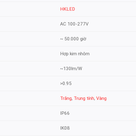
HKLED
AC 100-277V
~ 50.000 giờ
Hợp kim nhôm
~130lm/W
>0.95
Trắng
,
Trung tính
,
Vàng
IP66
IK08