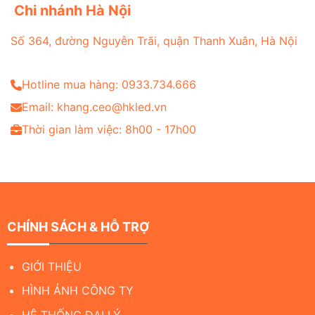
Chi nhánh Hà Nội
Số 364, đường Nguyễn Trãi, quận Thanh Xuân, Hà Nội
Hotline mua hàng: 0933.734.666
Email: khang.ceo@hkled.vn
Thời gian làm việc: 8h00 - 17h00
CHÍNH SÁCH & HỖ TRỢ
GIỚI THIỆU
HÌNH ẢNH CÔNG TY