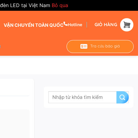
 đèn LED tại Việt Nam
Bỏ qua
GIỎ HÀNG
VẬN CHUYỂN TOÀN QUỐC
Hotline
Tra cứu báo giá