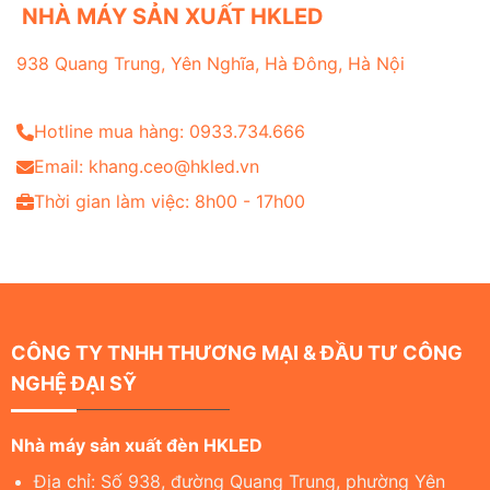
NHÀ MÁY SẢN XUẤT HKLED
938 Quang Trung, Yên Nghĩa, Hà Đông, Hà Nội
Hotline mua hàng: 0933.734.666
Email: khang.ceo@hkled.vn
Thời gian làm việc: 8h00 - 17h00
CÔNG TY TNHH THƯƠNG MẠI & ĐẦU TƯ CÔNG
NGHỆ ĐẠI SỸ
Nhà máy sản xuất đèn HKLED
Địa chỉ: Số 938, đường Quang Trung, phường Yên